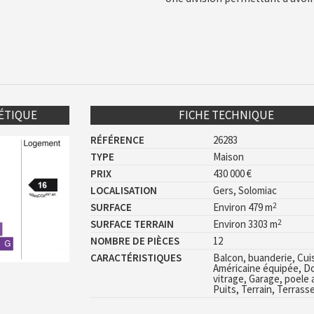
ÉTIQUE
FICHE TECHNIQUE
RÉFÉRENCE
26283
TYPE
Maison
PRIX
430 000 €
LOCALISATION
Gers, Solomiac
2
SURFACE
Environ 479 m
2
SURFACE TERRAIN
Environ 3303 m
NOMBRE DE PIÈCES
12
CARACTÉRISTIQUES
Balcon, buanderie, Cui
Américaine équipée, D
vitrage, Garage, poele a
Puits, Terrain, Terrass