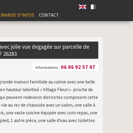
EMANDE D’INFOS
CONTACT
avec jolie vue degagée sur parcelle de
F 26283
06 86 92 57 07
Informations :
e grande maison familiale au calme avec une belle
en hauteur labellisé « Village Fleuri » proche de
 qui peuvent redevenir distinctes composent cette
vie au rez de chaussée avec un salon, une salle à
s, une vaste cuisine équipée avec coin repas, une
ied, 1 autre pièce, une salle d’eau avec toilettes