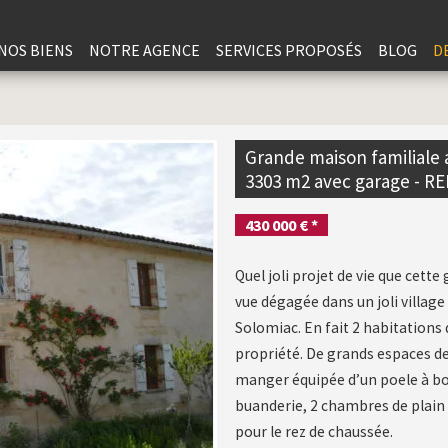
Aller au contenu
NOS BIENS
NOTRE AGENCE
SERVICES PROPOSÉS
BLOG
D
Grande maison familiale 
3303 m2 avec garage - RE
430 000 € *
Quel joli projet de vie que cett
vue dégagée dans un joli village 
Solomiac. En fait 2 habitations
propriété. De grands espaces de 
manger équipée d’un poele à boi
buanderie, 2 chambres de plain p
pour le rez de chaussée.